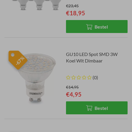
€23,45
€18,95
Bestel
GU10 LED Spot SMD 3W
-67%
Koel Wit Dimbaar
(0)
€14,95
€4,95
Bestel