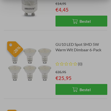
€14,95
€4,45
Bestel
GU10 LED Spot SMD 5W
-28%
Warm Wit Dimbaar 6-Pack
(0)
€35,95
€25,95
Bestel