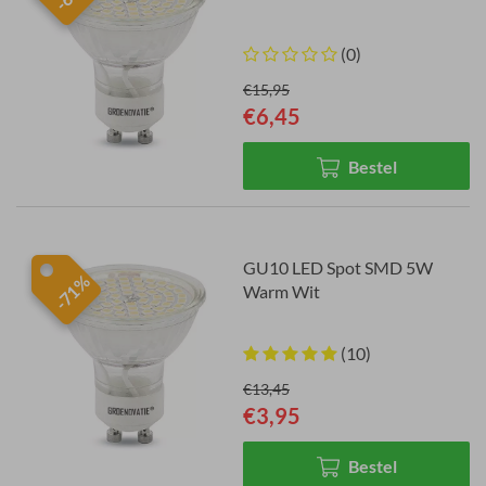
(0)
€15,95
€6,45
Bestel
GU10 LED Spot SMD 5W
-71%
Warm Wit
(10)
€13,45
€3,95
Bestel