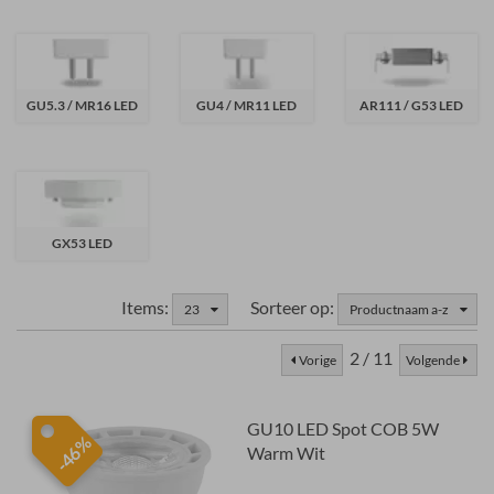
GU5.3 / MR16 LED
GU4 / MR11 LED
AR111 / G53 LED
GX53 LED
Items:
Sorteer op:
23
Productnaam a-z
2 / 11
Vorige
Volgende
GU10 LED Spot COB 5W
-46%
Warm Wit