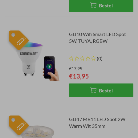
Bestel
GU10 Wifi Smart LED Spot
-22%
5W, TUYA, RGBW
(0)
€17,95
€13,95
Bestel
GU4 / MR11 LED Spot 2W
-22%
Warm Wit 35mm