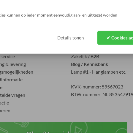
edingen nooit meer!
ies kunnen op ieder moment eenvoudig aan- en uitgezet worden
nservice
Overig
Details tonen
✔ Cookies a
t
Over ons
service
Zakelijk / B2B
ng & levering
Blog / Kennisbank
gsmogelijkheden
Lamp #1 - Hanglampen etc.
informatie
KVK-nummer: 59567023
e
BTW-nummer: NL 85354791
telde vragen
ctie
neren