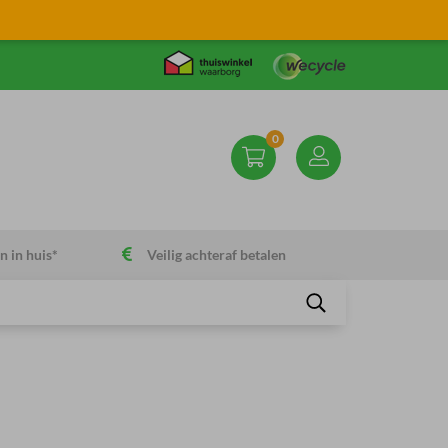
0
n in huis*
Veilig achteraf betalen