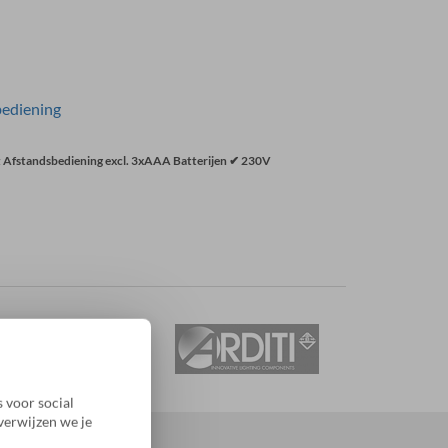
bediening
Afstandsbediening excl. 3xAAA Batterijen ✔ 230V
 voor social
verwijzen we je