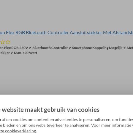
n Flex RGB Bluetooth Controller Aansluitstekker Met Afstands
n Flex RGB 230V ✔ Bluethooth Controller ✔ Smartphone Koppeling Mogelijk ✔ Met 
tekker ✔ Max. 720 Watt
 website maakt gebruik van cookies
uiken cookies om content en advertenties te personaliseren, om functies
e bieden en om ons websiteverkeer te analyseren. Voor meer informatie 
ze cookieverklaring
.