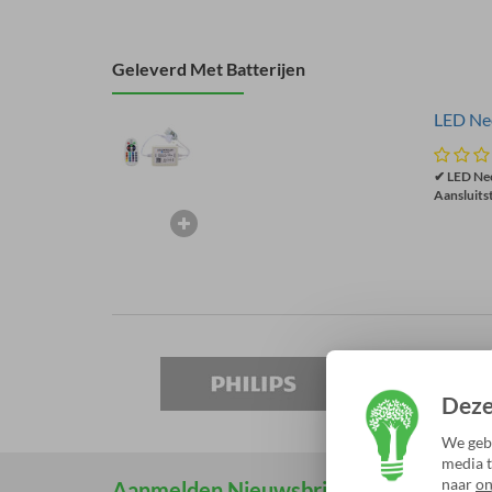
Geleverd Met Batterijen
LED Neo
✔ LED Neo
Aansluits
Deze
We gebr
media t
naar
on
Aanmelden Nieuwsbrief