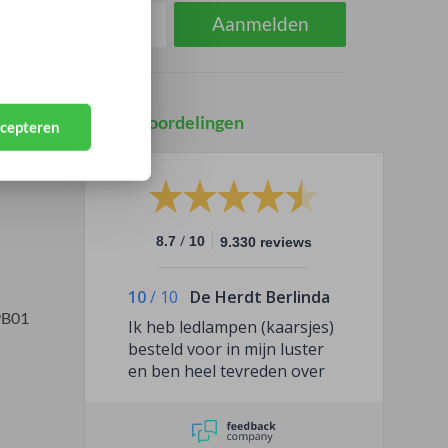
Aanmelden
Klantbeoordelingen
ccepteren
/
8.7
10
9.330 reviews
10
/
10
De Herdt Berlinda
9B01
Ik heb ledlampen (kaarsjes)
besteld voor in mijn luster
en ben heel tevreden over
deze firma.