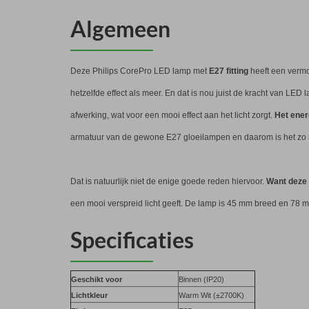
Algemeen
Deze Philips CorePro LED lamp met
E27 fitting
heeft een verm
hetzelfde effect als meer. En dat is nou juist de kracht van LE
afwerking, wat voor een mooi effect aan het licht zorgt.
Het energ
armatuur van de gewone E27 gloeilampen en daarom is het zo 
Dat is natuurlijk niet de enige goede reden hiervoor.
Want deze 
een mooi verspreid licht geeft. De lamp is 45 mm breed en 78 mm
Specificaties
Geschikt voor
Binnen (IP20)
Lichtkleur
Warm Wit (±2700K)