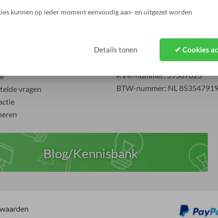
ies kunnen op ieder moment eenvoudig aan- en uitgezet worden
t
Over ons
service
Zakelijk / B2B
ng & levering
Blog / Kennisbank
Details tonen
✔ Cookies a
gsmogelijkheden
Lamp #1 - Hanglampen etc.
informatie
KVK-nummer: 59567023
e
BTW-nummer: NL 85354791
telde vragen
ctie
neren
Blog/Kennisbank
rwaarden