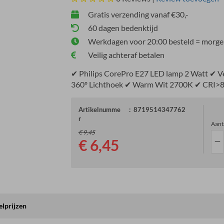
Gratis verzending vanaf €30,-
60 dagen bedenktijd
Werkdagen voor 20:00 besteld = morgen
Veilig achteraf betalen
✔ Philips CorePro E27 LED lamp 2 Watt ✔ Ve
360º Lichthoek ✔ Warm Wit 2700K ✔ CRI>
Artikelnumme
:
8719514347762
r
Aant
€ 9,45
€ 6,45
remove
elprijzen