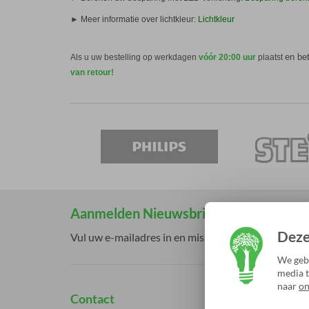
►
Meer informatie over lichtkleur:
Lichtkleur
en bet
Als u uw bestelling op werkdagen
vóór 20:00 uur
plaatst
van retour!
Aanmelden Nieuwsbrief
Deze
Vul uw e-mailadres in en mis onze acties en aanbi
We gebr
media t
naar
on
Contact
Klante