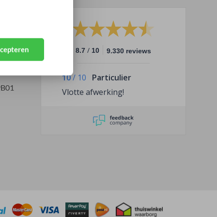
ccepteren
/
8.7
10
9.330 reviews
10
/
10
Particulier
9B01
Vlotte afwerking!