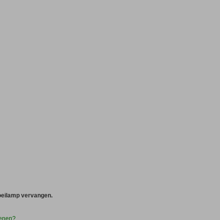
oeilamp vervangen.
kenen?