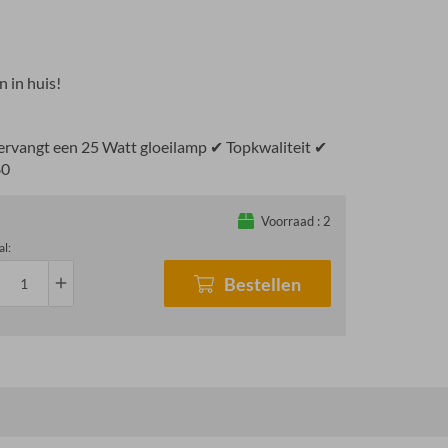
 in huis!
rvangt een 25 Watt gloeilamp ✔ Topkwaliteit ✔
80
Voorraad :
2
al:
Bestellen
add