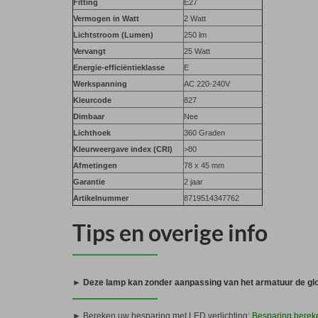
Fitting
E27
Vermogen in Watt
2 Watt
Lichtstroom (Lumen)
250 lm
Vervangt
25 Watt
Energie-efficiëntieklasse
E
Werkspanning
AC 220-240V
Kleurcode
827
Dimbaar
Nee
Lichthoek
360 Graden
Kleurweergave index (CRI)
>80
Afmetingen
78 x 45 mm
Garantie
2 jaar
Artikelnummer
8719514347762
Tips en overige info
►
Deze lamp kan zonder aanpassing van het armatuur de gl
►
Bereken uw besparing met LED verlichting:
Besparing bere