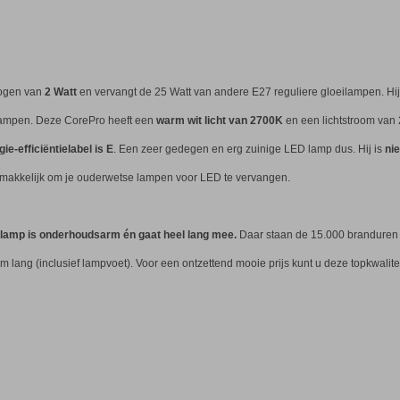
ogen van
2 Watt
en vervangt de 25 Watt van andere E27 reguliere gloeilampen. Hij 
D lampen. Deze CorePro heeft een
warm wit licht van 2700K
en een lichtstroom van 
ie-efficiëntielabel is E
. Een zeer gedegen en erg zuinige LED lamp dus. Hij is
nie
makkelijk om je ouderwetse lampen voor LED te vervangen.
lamp is onderhoudsarm én gaat heel lang mee.
Daar staan de 15.000 branduren g
 lang (inclusief lampvoet). Voor een ontzettend mooie prijs kunt u deze topkwalit