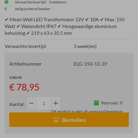
Verwachte levertijd : 3 week(en)
Veilig achteraf betalen
✔ Mean Well LED Transformator 12V ✔ 10A ✔ Max. 150
Watt ✔ Waterdicht IP67 ✔ Hoogwaardige aluminium
behuizing ✔ 219 x 63 x 35.5 mm
Verwachte levertijd
3 week(en)
Artikelnummer
ELG-150-12-3Y
€ 80,95
€ 78,95
remove
add
Voorraad :
0
Aantal:
Dit product is niet uit voorraad leverbaar
Bestellen