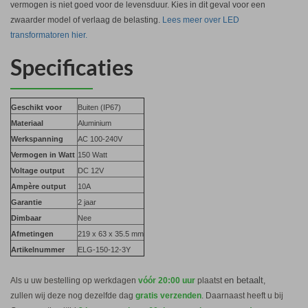
vermogen is niet goed voor de levensduur. Kies in dit geval voor een
zwaarder model of verlaag de belasting.
Lees meer over LED
transformatoren hier.
Specificaties
Geschikt voor
Buiten (IP67)
Materiaal
Aluminium
Werkspanning
AC 100-240V
Vermogen in Watt
150 Watt
Voltage output
DC 12V
Ampère output
10A
Garantie
2 jaar
Dimbaar
Nee
Afmetingen
219 x 63 x 35.5 mm
Artikelnummer
ELG-150-12-3Y
en betaalt
Als u uw bestelling op werkdagen
vóór 20:00 uur
plaatst
,
zullen wij deze nog dezelfde dag
gratis verzenden
. Daarnaast heeft u bij