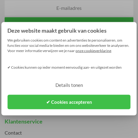
Aanmelden
Deze website maakt gebruik van cookies
We gebruiken cookies om content en advertenties te personaliseren, om
functies voor social media te bieden en om ons websiteverkeer te analyseren.
Contact
Voor meer informatie verwijzen we je naar
onze cookieverklaring
.
ma t/m vr 09:00-22:00
✔ Cookies kunnen op ieder moment eenvoudig aan- en uitgezet worden
weekend 09:00-17:00
mail_outline
info@ledshop-groenovatie.com
Details tonen
✔ Cookies accepteren
Klantenservice
Contact