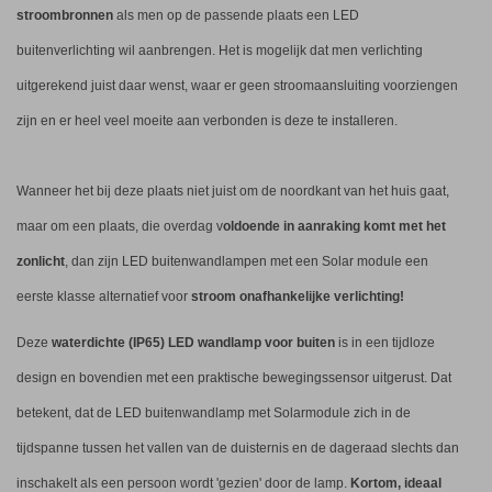
stroombronnen
als men op de passende plaats een LED
buitenverlichting wil aanbrengen. Het is mogelijk dat men verlichting
uitgerekend juist daar wenst, waar er geen stroomaansluiting voorziengen
zijn en er heel veel moeite aan verbonden is deze te installeren.
Wanneer het bij deze plaats niet juist om de noordkant van het huis gaat,
maar om een plaats, die overdag v
oldoende in aanraking komt met het
zonlicht
, dan zijn LED buitenwandlampen met een Solar module een
eerste klasse alternatief voor
stroom onafhankelijke verlichting!
Deze
waterdichte (IP65) LED wandlamp voor buiten
is in een tijdloze
design en bovendien met een praktische bewegingssensor uitgerust. Dat
betekent, dat de LED buitenwandlamp met Solarmodule zich in de
tijdspanne tussen het vallen van de duisternis en de dageraad slechts dan
inschakelt als een persoon wordt 'gezien' door de lamp.
Kortom, ideaal