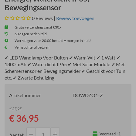
Bewegingssensor
0
Reviews |
Review toevoegen
Gratis verzending vanaf €30,-
60 dagen bedenktijd
Werkdagen voor 20:00 besteld = morgen in huis!
Veilig achteraf betalen
✔ LED Wandlamp Voor Buiten ✔ Warm Wit ✔ 1 Watt ✔
1800 mAh ✔ Waterdicht IP65 ✔ Met Solar Module ✔ Met
Schemersensor en Bewegingsmelder ✔ Geschikt voor Tuin
etc. ✔ Zwarte Behuizing
Artikelnummer
DOWDZO1-Z
€ 37,95
€ 36,95
remove
add
Voorraad :
1
Aantal: