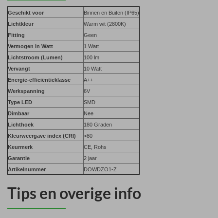
Geschikt voor
Binnen en Buiten (IP65)
Lichtkleur
Warm wit (2800K)
Fitting
Geen
Vermogen in Watt
1 Watt
Lichtstroom (Lumen)
100 lm
Vervangt
10 Watt
Energie-efficiëntieklasse
A++
Werkspanning
6V
Type LED
SMD
Dimbaar
Nee
Lichthoek
180 Graden
Kleurweergave index (CRI)
>80
Keurmerk
CE, Rohs
Garantie
2 jaar
Artikelnummer
DOWDZO1-Z
Tips en overige info