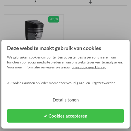
- €3,00
Deze website maakt gebruik van cookies
LED Solar Wandlamp Op Zo...
We gebruiken cookies om content en advertenties te personaliseren, om
functies voor social media te bieden en om ons websiteverkeer te analyseren.
€ 18,95
€ 15,95
Voor meer informatie verwijzen we je naar
onze cookieverklaring
.
Bestellen
✔ Cookies kunnen op ieder moment eenvoudig aan- en uitgezet worden
Details tonen
✔ Cookies accepteren