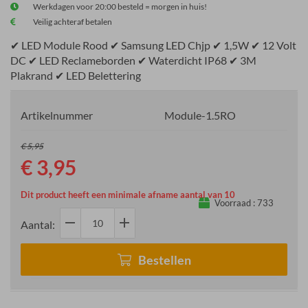
Werkdagen voor 20:00 besteld = morgen in huis!
Veilig achteraf betalen
✔ LED Module Rood ✔ Samsung LED Chjp ✔ 1,5W ✔ 12 Volt
DC ✔ LED Reclameborden ✔ Waterdicht IP68 ✔ 3M
Plakrand ✔ LED Belettering
Artikelnummer
Module-1.5RO
€ 5,95
€ 3,95
Dit product heeft een minimale afname aantal van 10
Voorraad :
733
remove
add
Aantal:
Bestellen