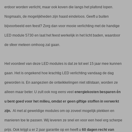
erdoor worden verlicht, maar ook koven die langs het plafond lopen.
Nogmaals, de mogelijkheden zijn haast eindeloos. Geeft u buiten
bijvoorbeeld een feest? Zorg dan voor mooie verlichting met de handige
LED module 5730 en laat het feest werkelijk in het licht baden, waardoor
de sfeer meteen omhoog zal gaan.
Het voordeel van deze LED modules is dat ze tot wel 15 jaar mee kunnen
gaan. Het is ongekend hoe krachtig LED verlichting vandaag de dag
geworden is. En aangezien de ontwikkelingen niet stilstaan, worden ze
alleen maar beter. U zult ook nog eens veel
energiekosten besparen
én
u bent goed voor het milieu, omdat er geen giftige stoffen in verwerkt
zijn.
Al met al geweldige modules om op zoveel mogelijk plekken en
manieren toe te passen. Wij leveren ze snel en voor een heel erg scherpe
prijs. Ook krijgt u er 2 jaar garantie op en heeft u
60 dagen recht van