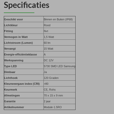
Specificaties
Geschikt voor
Binnen en Buiten (IP68)
Lichtkleur
Rood
Fitting
Nvt
Vermogen in Watt
1,5 Watt
Lichtstroom (Lumen)
60 lm
Vervangt
15 Watt
Energie-efficiëntieklasse
A
Werkspanning
DC 12V
Type LED
5730 SMD LED Samsung
Dimbaar
Ja
Lichthoek
120 Graden
Kleurweergave index (CRI)
>80
Keurmerk
CE, Rohs
Afmetingen
70 x 15 x 9 mm
Garantie
2 jaar
Artikelnummer
Module-1.5RO