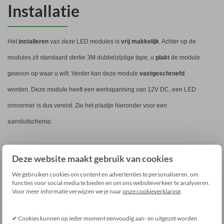
​Installatie
Het
installeren
van deze LED modules is
vrij makkelijk
. Achter op de
modules zit standaard sterke 3M dubbelzijdige tape, u
plakt
de module
gewoon op waar u wilt. Verder kan deze module
vastgeschroefd
worden. Deze module heeft een werkspanning van 12V DC, een LED
omvormer is dus vereist. Zie het plaatje hieronder voor een
aansluitschema:
Deze website maakt gebruik van cookies
We gebruiken cookies om content en advertenties te personaliseren, om
functies voor social media te bieden en om ons websiteverkeer te analyseren.
Voor meer informatie verwijzen we je naar
onze cookieverklaring
.
✔ Cookies kunnen op ieder moment eenvoudig aan- en uitgezet worden