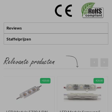
Reviews
Staffelprijzen
Relevante producten
- €20,00
- €20,00
LED Module 5730 1.5W 12V...
LED Module Samsung 5730 ...