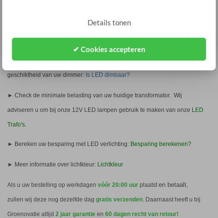
Details tonen
Tips en overige info
✔ Cookies accepteren
► Meer informatie over dimmen van LED verlichting en beoordelen
geschiktheid van uw dimmer:
Is LED dimbaar?
►
Check de minimale belasting van uw huidige transformator. Wij
adviseren u om bij onze 12V LED lampen gebruik te maken van onze
LED
.
Trafo's
►
Bereken uw besparing met LED verlichting:
Besparing berekenen?
►
Meer informatie over lichtkleur:
Lichtkleur
en betaalt
Als u uw bestelling op werkdagen
vóór 20:00 uur
plaatst
,
zullen wij deze nog dezelfde dag
gratis verzenden
. Daarnaast heeft u bij
Groenovatie altijd
2 jaar garantie
en
60 dagen recht van retour!