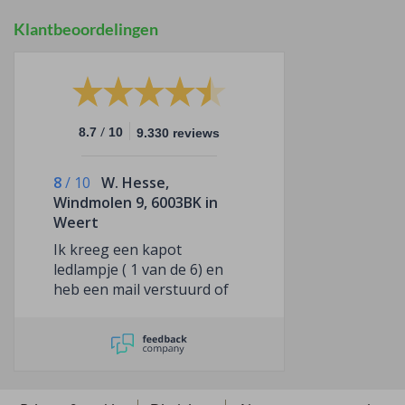
Klantbeoordelingen
/
8.7
10
9.330 reviews
8
/
10
W. Hesse,
Windmolen 9, 6003BK in
Weert
Ik kreeg een kapot
ledlampje ( 1 van de 6) en
heb een mail verstuurd of
er nog een goede
toegestuurd kon worden.
Met wat communicatie
verwarring heb ik alsnog
een goed lampje