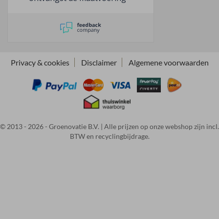
niet te kloppen. Na
telefonisch overleg en met
een duidelijke
retourbeschrijving de juiste
lampjes besteld en snel
ontvangen. Er kwam
Privacy & cookies
Disclaimer
Algemene voorwaarden
spoedig een duidelijke
berichtgeving omtrent de
geretourneerde lampen en
na bevestiging dat dat in
orde was werd aangegeven
dat de financiële afronding
© 2013 - 2026 - Groenovatie B.V. | Alle prijzen op onze webshop zijn incl.
BTW en recyclingbijdrage.
binnen enkele werkdagen
zou plaats vinden. Dat bleek
iets meer dan een week te
zijn. Gaf even een raar
gevoel, maar alles is
uitstekend goed gekomen