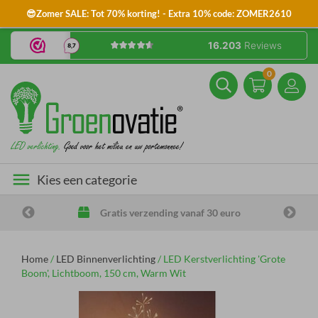
😎Zomer SALE: Tot 70% korting! - Extra 10% code: ZOMER2610
0
menu
Kies een categorie
Gratis verzending vanaf 30 euro
Home
/
LED Binnenverlichting
/
LED Kerstverlichting 'Grote
Boom', Lichtboom, 150 cm, Warm Wit