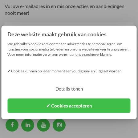
Vul uw e-mailadres in en mis onze acties en aanbiedingen
nooit meer!
Deze website maakt gebruik van cookies
We gebruiken cookies om content en advertenties te personaliseren, om
Aanmelden
functies voor social media te bieden en om ons websiteverkeer te analyseren.
Voor meer informatie verwijzen we je naar
onze cookieverklaring
.
Contact
✔ Cookies kunnen op ieder moment eenvoudig aan- en uitgezet worden
ma t/m vr 09:00-22:00
Details tonen
weekend 09:00-17:00
mail_outline
info@ledshop-groenovatie.com
✔ Cookies accepteren