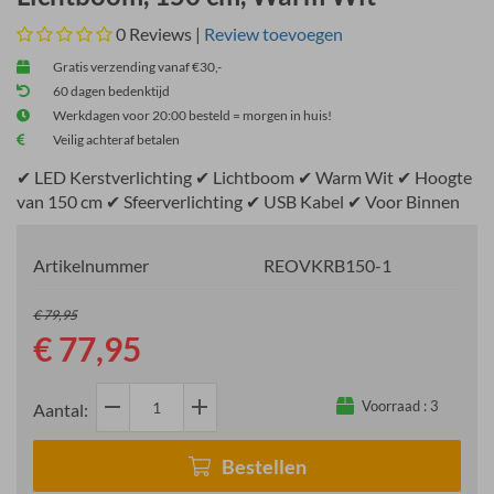
0
Reviews |
Review toevoegen
Gratis verzending vanaf €30,-
60 dagen bedenktijd
Werkdagen voor 20:00 besteld = morgen in huis!
Veilig achteraf betalen
✔ LED Kerstverlichting ✔ Lichtboom ✔ Warm Wit ✔ Hoogte
van 150 cm ✔ Sfeerverlichting ✔ USB Kabel ✔ Voor Binnen
Artikelnummer
REOVKRB150-1
€ 79,95
€ 77,95
remove
add
Voorraad :
3
Aantal:
Bestellen