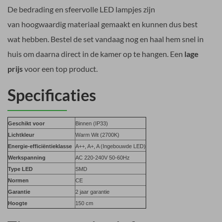
De bedrading en sfeervolle LED lampjes zijn
van hoogwaardig materiaal gemaakt en kunnen dus best
wat hebben. Bestel de set vandaag nog en haal hem snel in
huis om daarna direct in de kamer op te hangen. Een
lage
prijs
voor een top product.
Specificaties
Geschikt voor
Binnen (IP33)
Lichtkleur
Warm Wit (2700K)
Energie-efficiëntieklasse
A++, A+, A (Ingebouwde LED)
Werkspanning
AC 220-240V 50-60Hz
Type LED
SMD
Normen
CE
Garantie
2 jaar garantie
Hoogte
150 cm