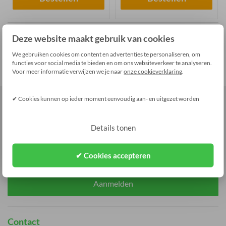
Deze website maakt gebruik van cookies
We gebruiken cookies om content en advertenties te personaliseren, om
functies voor social media te bieden en om ons websiteverkeer te analyseren.
Voor meer informatie verwijzen we je naar
onze cookieverklaring
.
✔ Cookies kunnen op ieder moment eenvoudig aan- en uitgezet worden
Aanmelden Nieuwsbrief
Vul uw e-mailadres in en mis onze acties en aanbiedingen
nooit meer!
Details tonen
✔ Cookies accepteren
Aanmelden
Contact