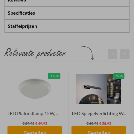
Specificaties
Staffelprijzen
Relevante producten
- €10,00
- €2,00
LED Plafondlamp 15W, Ron...
LED Spiegelverlichting W...
€ 59,95
€ 49,95
€ 60,95
€ 58,95
Bestellen
Bestellen