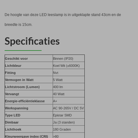
De hoogte van deze LED leeslamp is in uitgeklapte stand 43cm en de
breedte is 15cm.
Specificaties
Geschikt voor
Binnen (IP20)
Lichtkleur
Koel Wit (±6000K)
Fitting
Nvt
Vermogen in Watt
5 Watt
Lichtstroom (Lumen)
400 lm
Vervangt
40 Watt
Energie-efficiëntieklasse
A+
Werkspanning
AC 90-265V / DC 5V
Type LED
Epistar SMD
Dimbaar
Ja (3 standen)
Lichthoek
180 Graden
Kleurweergave index (CRI)
>80