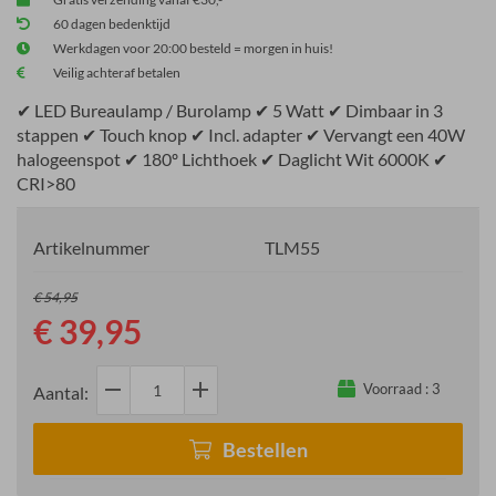
60 dagen bedenktijd
Werkdagen voor 20:00 besteld = morgen in huis!
Veilig achteraf betalen
✔ LED Bureaulamp / Burolamp ✔ 5 Watt ✔ Dimbaar in 3
stappen ✔ Touch knop ✔ Incl. adapter ✔ Vervangt een 40W
halogeenspot ✔ 180º Lichthoek ✔ Daglicht Wit 6000K ✔
CRI>80
Artikelnummer
TLM55
€ 54,95
€ 39,95
remove
add
Voorraad :
3
Aantal:
Bestellen