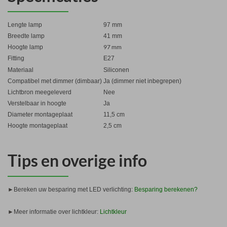
Lengte lamp
97 mm
Breedte lamp
41 mm
97 mm
Hoogte lamp
Fitting
E27
Materiaal
Siliconen
Compatibel met dimmer (dimbaar)
Ja (dimmer niet inbegrepen)
Lichtbron meegeleverd
Nee
Verstelbaar in hoogte
Ja
Diameter montageplaat
11,5 cm
Hoogte montageplaat
2,5 cm
Tips en overige info
►
Bereken uw besparing met LED verlichting:
Besparing berekenen?
►
Meer informatie over lichtkleur:
Lichtkleur