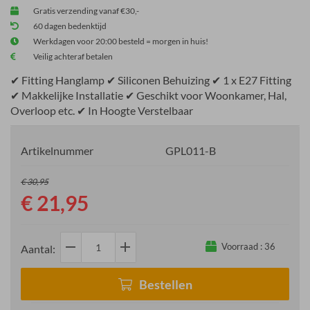
Gratis verzending vanaf €30,-
60 dagen bedenktijd
Werkdagen voor 20:00 besteld = morgen in huis!
Veilig achteraf betalen
✔ Fitting Hanglamp ✔ Siliconen Behuizing ✔ 1 x E27 Fitting
✔ Makkelijke Installatie ✔ Geschikt voor Woonkamer, Hal,
Overloop etc. ✔ In Hoogte Verstelbaar
Artikelnummer
GPL011-B
€ 30,95
€ 21,95
remove
add
Voorraad :
36
Aantal:
Bestellen