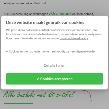
►Wij verkopen ook op Bol.com!
en betaalt
Als u uw bestelling op werkdagen
vóór 20:00 uur
plaatst
,
zullen wij deze nog dezelfde dag
gratis verzenden
. Daarnaast heeft u bij
Deze website maakt gebruik van cookies
Groenovatie altijd
2 jaar garantie
en
60 dagen recht van retour!
We gebruiken cookies om content en advertenties te personaliseren, om
functies voor social media te bieden en om ons websiteverkeer te analyseren.
Voor meer informatie verwijzen we je naar
onze cookieverklaring
.
✔ Cookies kunnen op ieder moment eenvoudig aan- en uitgezet worden
Reviews
Specificaties
Details tonen
Staffelprijzen
✔ Cookies accepteren
Alle bundels met dit artikel