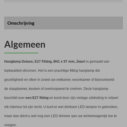
Omschrijving
Algemeen
Hanglamp Deluxe, E27 Fitting, Ø41 x 97 mm, Zwart
is gemaakt van
topkwaliteit siliconen. Het is een prachtige fitting hanglamp die
gezelligheid en sfeer in zowel uw eetkamer, woonkamer of bijvoorbeeld
de slaapkamer, keuken of overloopweet te creëren. Deze hanglamp
beschikt over
een E27 fitting
en komt door zijn vintage uitstraling in vrijwel
elk interieur tot zijn recht. U kunt er wel dimbare LED lampen in gebruiken,
maar dan dient u wel nog een LED dimmer aan uw winkelwagentje toe te
voegen.